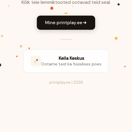
Kõik teie lemmiktooted ootavad teid seal.
Mine printplay.ee
Keila Keskus
📍
Ootame teid ka füüsilises poes
printplay.ee | 2026