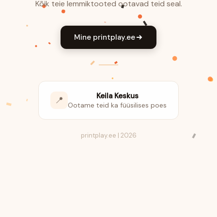
Kõik teie lemmiktooted ootavad teid seal.
Mine printplay.ee
Keila Keskus
📍
Ootame teid ka füüsilises poes
printplay.ee | 2026