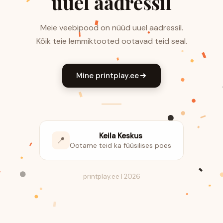
uuel aadressil
Meie veebipood on nüüd uuel aadressil.
Kõik teie lemmiktooted ootavad teid seal.
Mine printplay.ee
Keila Keskus
📍
Ootame teid ka füüsilises poes
printplay.ee | 2026