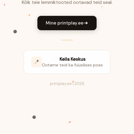
Kõik teie lemmiktooted ootavad teid seal.
Mine printplay.ee
Keila Keskus
📍
Ootame teid ka füüsilises poes
printplay.ee | 2026