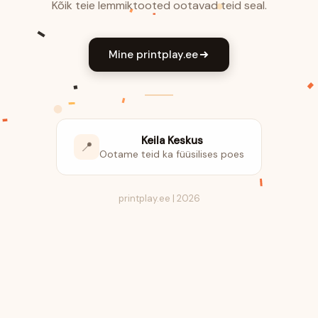
Kõik teie lemmiktooted ootavad teid seal.
Mine printplay.ee
Keila Keskus
📍
Ootame teid ka füüsilises poes
printplay.ee | 2026