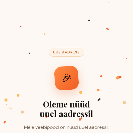
UUS AADRESS
🎉
Oleme nüüd
uuel aadressil
Meie veebipood on nüüd uuel aadressil.