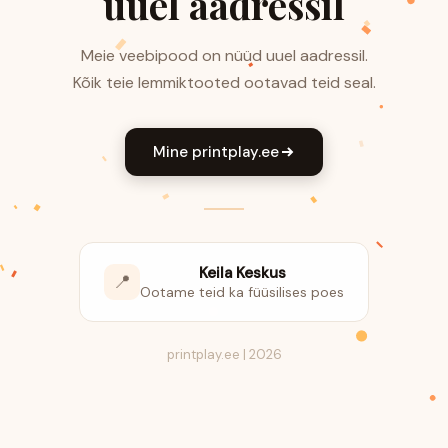
uuel aadressil
Meie veebipood on nüüd uuel aadressil.
Kõik teie lemmiktooted ootavad teid seal.
Mine printplay.ee
Keila Keskus
📍
Ootame teid ka füüsilises poes
printplay.ee | 2026